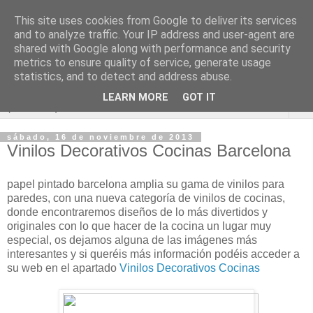
This site uses cookies from Google to deliver its services
Vinilos Decorativos
and to analyze traffic. Your IP address and user-agent are
shared with Google along with performance and security
Barcelona
metrics to ensure quality of service, generate usage
statistics, and to detect and address abuse.
LEARN MORE
GOT IT
▼
sábado, 16 de noviembre de 2013
Vinilos Decorativos Cocinas Barcelona
papel pintado barcelona amplia su gama de vinilos para
paredes, con una nueva categoría de vinilos de cocinas,
donde encontraremos diseños de lo más divertidos y
originales con lo que hacer de la cocina un lugar muy
especial, os dejamos alguna de las imágenes más
interesantes y si queréis más información podéis acceder a
su web en el apartado
Vinilos Decorativos Cocinas