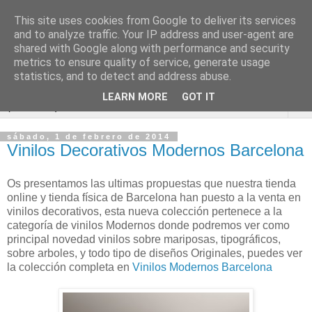
This site uses cookies from Google to deliver its services
Vinilos Decorativos
and to analyze traffic. Your IP address and user-agent are
shared with Google along with performance and security
Barcelona
metrics to ensure quality of service, generate usage
statistics, and to detect and address abuse.
LEARN MORE
GOT IT
▼
sábado, 1 de febrero de 2014
Vinilos Decorativos Modernos Barcelona
Os presentamos las ultimas propuestas que nuestra tienda
online y tienda física de Barcelona han puesto a la venta en
vinilos decorativos, esta nueva colección pertenece a la
categoría de vinilos Modernos donde podremos ver como
principal novedad vinilos sobre mariposas, tipográficos,
sobre arboles, y todo tipo de diseños Originales, puedes ver
la colección completa en
Vinilos Modernos Barcelona