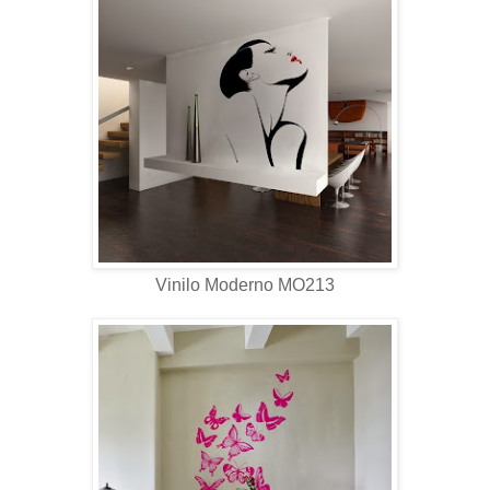
Vinilo Moderno MO213